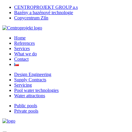
CENTROPROJEKT GROUP a.s
Bazény a bazénové technologie
Copycentrum Zlín
Home
References
Services
What we do
Contact
Design Engineering
Supply Contracts
Servicing
Pool water technologies
Water attractions
Public pools
Private pools