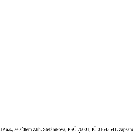
.s., se sídlem Zlín, Štefánikova, PSČ 76001, IČ 01643541, zapsané