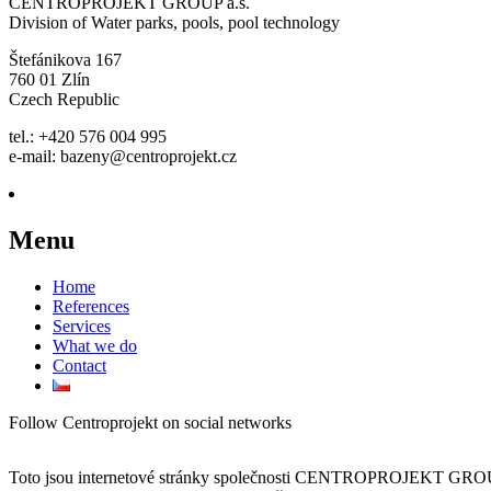
CENTROPROJEKT GROUP a.s.
Division of Water parks, pools, pool technology
Štefánikova 167
760 01 Zlín
Czech Republic
tel.: +420 576 004 995
e-mail: bazeny@centroprojekt.cz
Menu
Home
References
Services
What we do
Contact
Follow Centroprojekt on social networks
Toto jsou internetové stránky společnosti CENTROPROJEKT GROUP a