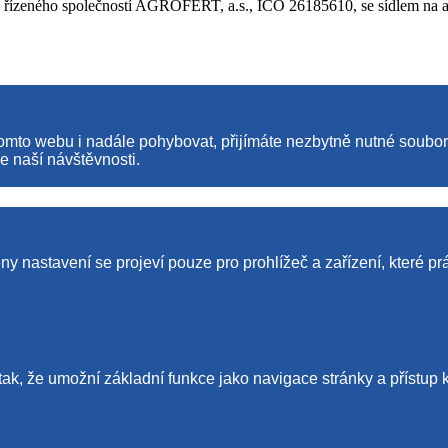
ho společností AGROFERT, a.s., IČO 26185610, se sídlem na adre
tomto webu i nadále pohybovat, přijímáte nezbytně nutné soubo
e naší návštěvnosti.
y nastavení se projeví pouze pro prohlížeč a zařízení, které pr
tak, že umožní základní funkce jako navigace stránky a příst