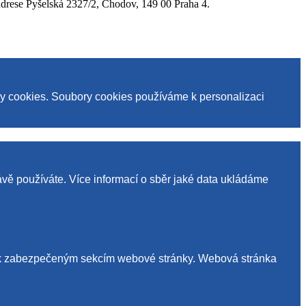
se Pyšelská 2327/2, Chodov, 149 00 Praha 4.
ry cookies. Soubory cookies používáme k personalizaci
ávě používáte. Více informací o sběr jaké data ukládáme
up k zabezpečeným sekcím webové stránky. Webová stránka