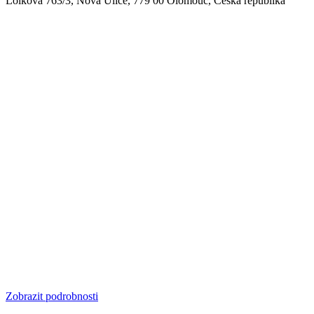
Lolkova 763/3, Nová Ulice, 779 00 Olomouc, Česká republika
Zobrazit podrobnosti