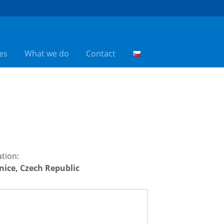
es
What we do
Contact
tion:
nice, Czech Republic