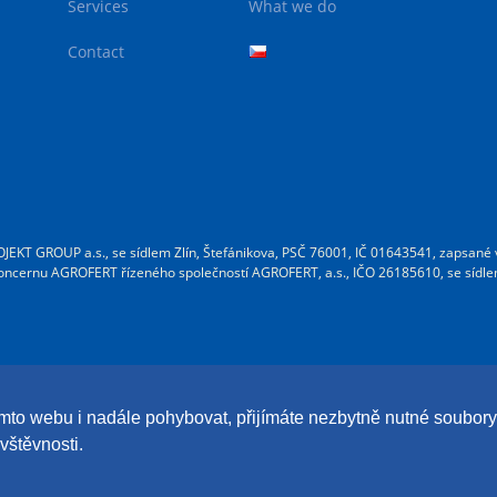
Services
What we do
Contact
JEKT GROUP a.s., se sídlem Zlín, Štefánikova, PSČ 76001, IČ 01643541, zapsané 
ncernu AGROFERT řízeného společností AGROFERT, a.s., IČO 26185610, se sídle
tomto webu i nadále pohybovat, přijímáte nezbytně nutné soubo
vštěvnosti.