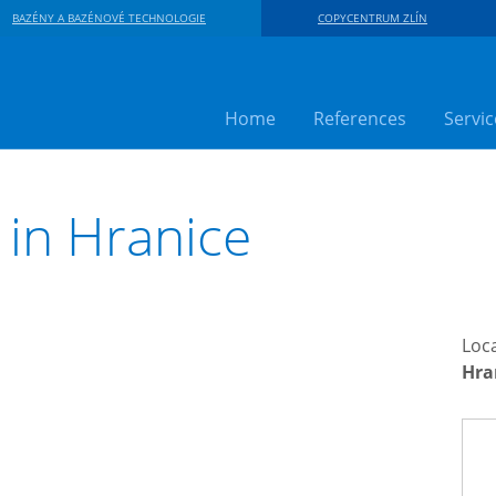
BAZÉNY A BAZÉNOVÉ TECHNOLOGIE
COPYCENTRUM ZLÍN
Home
References
Servic
in Hranice
Loca
Hra