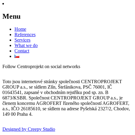
Menu
Home
References
Services
What we do
Contact
Follow Centroprojekt on social networks
Toto jsou internetové stránky společnosti CENTROPROJEKT
GROUP a.s., se sídlem Zlín, Štefánikova, PSČ 76001, IČ
01643541, zapsané v obchodním rejstříku pod sp. zn. B
6873/KSBR. Společnost CENTROPROJEKT GROUP a.s., je
členem koncernu AGROFERT řízeného společností AGROFERT,
a.s., IČO 26185610, se sídlem na adrese Pyšelská 2327/2, Chodov,
149 00 Praha 4.
Designed by Creepy Studio