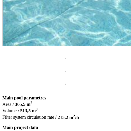
Main pool parametres
2
Area /
365,5 m
3
Volume /
513,5 m
2
Filter system circulation rate /
215,2 m
/h
Main project data