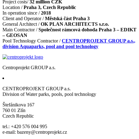
Project costs/
32 million CZK
Location /
Praha 3, Czech Republic
In operation since /
2018
Client and Operator /
Městská část Praha 3
General Architect /
OK PLAN ARCHITECTS s.r.o.
Main Contractor /
Společnost rámcová dohoda Praha 3 – EDIKT
– GEOSAN
Pool Technology Contractor /
CENTROPROJEKT GROUP a.s.,
division Aquaparks, pool and pool technology
Centroprojekt GROUP a.s.
CENTROPROJEKT GROUP a.s.
Division of Water parks, pools, pool technology
Štefánikova 167
760 01 Zlín
Czech Republic
tel.: +420 576 004 995
e-mail: bazeny@centroprojekt.cz