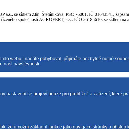
.s., se sídlem Zlín, Štefánikova, PSČ 76001, IČ 01643541, zapsané
ho společností AGROFERT, a.s., IČO 26185610, se sídlem na adre
tomto webu i nadále pohybovat, přijímáte nezbytně nutné soubo
e naší návštěvnosti.
y nastavení se projeví pouze pro prohlížeč a zařízení, které pr
tak, že umožní základní funkce jako navigace stránky a příst