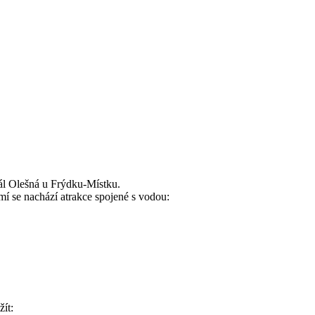
ál Olešná u Frýdku-Místku.
mí se nachází atrakce spojené s vodou:
ít: