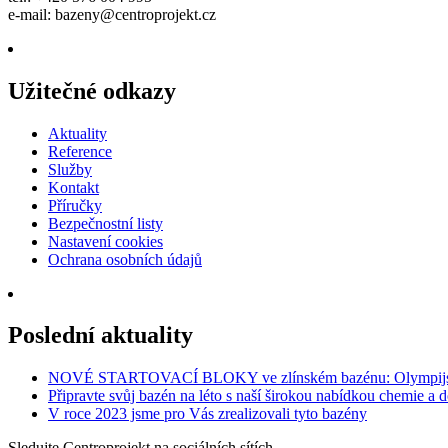
e-mail:
bazeny@centroprojekt.cz
Užitečné odkazy
Aktuality
Reference
Služby
Kontakt
Příručky
Bezpečnostní listy
Nastavení cookies
Ochrana osobních údajů
Poslední aktuality
NOVÉ STARTOVACÍ BLOKY ve zlínském bazénu: Olympijská
Připravte svůj bazén na léto s naší širokou nabídkou chemie a 
V roce 2023 jsme pro Vás zrealizovali tyto bazény
Sledujte Centroprojekt na sociálních sítích