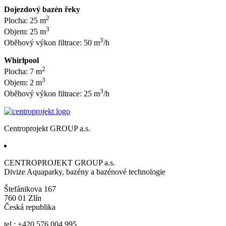
Dojezdový bazén řeky
2
Plocha: 25 m
3
Objem: 25 m
3
Oběhový výkon filtrace: 50 m
/h
Whirlpool
2
Plocha: 7 m
3
Objem: 2 m
3
Oběhový výkon filtrace: 25 m
/h
Centroprojekt GROUP a.s.
CENTROPROJEKT GROUP a.s.
Divize Aquaparky, bazény a bazénové technologie
Štefánikova 167
760 01 Zlín
Česká republika
tel.: +420 576 004 995