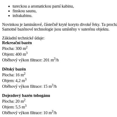
tureckou a aromatickou parní kabinu,
finskou saunu,
infrakabinu.
Novinkou je laminátové, částečně kryté koryto divoké řeky. Ta procház
Samotné bazénové technologie jsou umístěny v suterénu objektu.
Základní technické údaje:
Rekreační bazén
2
Plocha: 300 m
3
Objem: 400 m
3
Oběhový výkon filtrace: 201 m
/h
Dětský bazén
2
Plocha: 16 m
3
Objem: 4,2 m
3
Oběhový výkon filtrace: 15 m
/h
Dojezdový bazén tobogánu
2
Plocha: 20 m
3
Objem: 5,5 m
3
Oběhový výkon filtrace: 10 m
/h