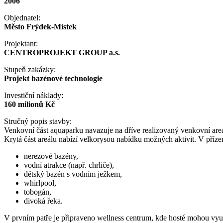
2006
Objednatel:
Město Frýdek-Místek
Projektant:
CENTROPROJEKT GROUP a.s.
Stupeň zakázky:
Projekt bazénové technologie
Investiční náklady:
160 milionů Kč
Stručný popis stavby:
Venkovní část aquaparku navazuje na dříve realizovaný venkovní are
Krytá část areálu nabízí velkorysou nabídku možných aktivit. V příze
nerezové bazény,
vodní atrakce (např. chrliče),
dětský bazén s vodním ježkem,
whirlpool,
tobogán,
divoká řeka.
V prvním patře je připraveno wellness centrum, kde hosté mohou využ