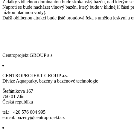
Z dálky viditelnou dominantou bude skokanský bazén, nad kterým se b
Naproti se bude nacházet vlnový bazén, který bude v klidnější části pr
nízkou hladinou vody).
Další oblíbenou atrakcí bude jistě proudová řeka s umělou jeskyní a 
Centroprojekt GROUP a.s.
CENTROPROJEKT GROUP a.s.
Divize Aquaparky, bazény a bazénové technologie
Štefánikova 167
760 01 Zlín
Česká republika
tel.: +420 576 004 995
e-mail:
bazeny@centroprojekt.cz