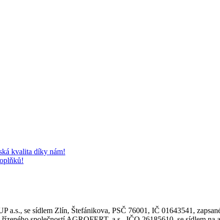
 kvalita díky nám!
doplňků!
.s., se sídlem Zlín, Štefánikova, PSČ 76001, IČ 01643541, zapsané
ho společností AGROFERT, a.s., IČO 26185610, se sídlem na adre