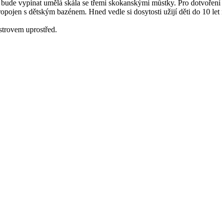
ude vypínat umělá skála se třemi skokanskými můstky. Pro dotvoření at
opojen s dětským bazénem. Hned vedle si dosytosti užijí děti do 10 let 
ostrovem uprostřed.