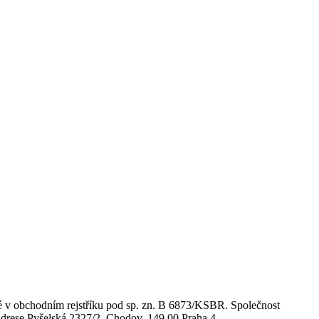
 v obchodním rejstříku pod sp. zn. B 6873/KSBR. Společnost
se Pyšelská 2327/2, Chodov, 149 00 Praha 4.