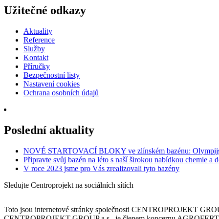
Užitečné odkazy
Aktuality
Reference
Služby
Kontakt
Příručky
Bezpečnostní listy
Nastavení cookies
Ochrana osobních údajů
Poslední aktuality
NOVÉ STARTOVACÍ BLOKY ve zlínském bazénu: Olympijská
Připravte svůj bazén na léto s naší širokou nabídkou chemie a 
V roce 2023 jsme pro Vás zrealizovali tyto bazény
Sledujte Centroprojekt na sociálních sítích
Toto jsou internetové stránky společnosti CENTROPROJEKT GROUP a
CENTROPROJEKT GROUP a.s., je členem koncernu AGROFERT řízené