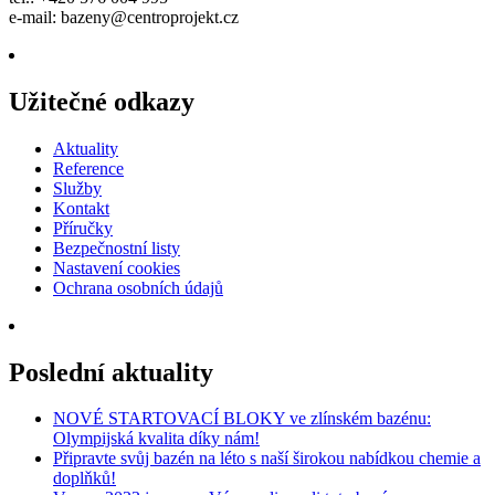
e-mail:
bazeny@centroprojekt.cz
Užitečné odkazy
Aktuality
Reference
Služby
Kontakt
Příručky
Bezpečnostní listy
Nastavení cookies
Ochrana osobních údajů
Poslední aktuality
NOVÉ STARTOVACÍ BLOKY ve zlínském bazénu:
Olympijská kvalita díky nám!
Připravte svůj bazén na léto s naší širokou nabídkou chemie a
doplňků!