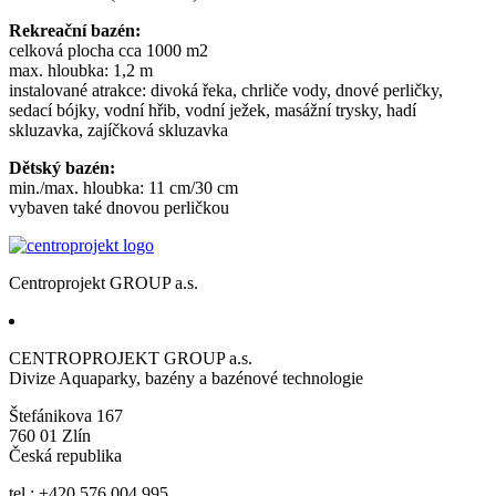
Rekreační bazén:
celková plocha cca 1000 m2
max. hloubka: 1,2 m
instalované atrakce: divoká řeka, chrliče vody, dnové perličky,
sedací bójky, vodní hřib, vodní ježek, masážní trysky, hadí
skluzavka, zajíčková skluzavka
Dětský bazén:
min./max. hloubka: 11 cm/30 cm
vybaven také dnovou perličkou
Centroprojekt GROUP a.s.
CENTROPROJEKT GROUP a.s.
Divize Aquaparky, bazény a bazénové technologie
Štefánikova 167
760 01 Zlín
Česká republika
tel.: +420 576 004 995