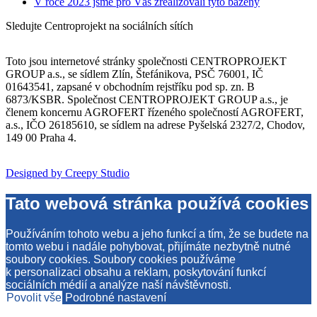
V roce 2023 jsme pro Vás zrealizovali tyto bazény
Sledujte Centroprojekt na sociálních sítích
Toto jsou internetové stránky společnosti CENTROPROJEKT
GROUP a.s., se sídlem Zlín, Štefánikova, PSČ 76001, IČ
01643541, zapsané v obchodním rejstříku pod sp. zn. B
6873/KSBR. Společnost CENTROPROJEKT GROUP a.s., je
členem koncernu AGROFERT řízeného společností AGROFERT,
a.s., IČO 26185610, se sídlem na adrese Pyšelská 2327/2, Chodov,
149 00 Praha 4.
Designed by Creepy Studio
Tato webová stránka používá cookies
Používáním tohoto webu a jeho funkcí a tím, že se budete na
tomto webu i nadále pohybovat, přijímáte nezbytně nutné
soubory cookies. Soubory cookies používáme
k personalizaci obsahu a reklam, poskytování funkcí
sociálních médií a analýze naší návštěvnosti.
Povolit vše
Podrobné nastavení