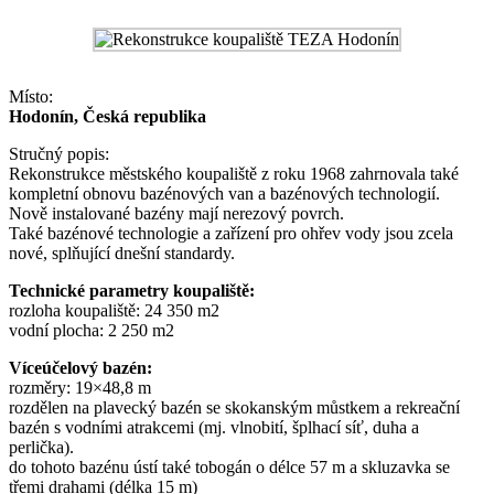
Místo:
Hodonín, Česká republika
Stručný popis:
Rekonstrukce městského koupaliště z roku 1968 zahrnovala také
kompletní obnovu bazénových van a bazénových technologií.
Nově instalované bazény mají nerezový povrch.
Také bazénové technologie a zařízení pro ohřev vody jsou zcela
nové, splňující dnešní standardy.
Technické parametry koupaliště:
rozloha koupaliště: 24 350 m2
vodní plocha: 2 250 m2
Víceúčelový bazén:
rozměry: 19×48,8 m
rozdělen na plavecký bazén se skokanským můstkem a rekreační
bazén s vodními atrakcemi (mj. vlnobití, šplhací síť, duha a
perlička).
do tohoto bazénu ústí také tobogán o délce 57 m a skluzavka se
třemi drahami (délka 15 m)