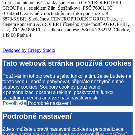
Toto jsou internetové stránky společnosti CENTROPROJEKT
GROUP a.s., se sídlem Zlín, Štefánikova, PSČ 76001, IČ
01643541, zapsané v obchodním rejstříku pod sp. zn. B
6873/KSBR. Společnost CENTROPROJEKT GROUP a.s., je
členem koncernu AGROFERT řízeného společností AGROFERT,
a.s., IČO 26185610, se sídlem na adrese Pyšelská 2327/2, Chodov,
149 00 Praha 4.
Designed by Creepy Studio
Tato webová stránka používá cookies
Používáním tohoto webu a jeho funkcí a tím, že se budete na
tomto webu i nadále pohybovat, přijímáte nezbytně nutné
soubory cookies. Soubory cookies používáme
k personalizaci obsahu a reklam, poskytování funkcí
sociálních médií a analýze naší návštěvnosti.
Povolit vše
Podrobné nastavení
Podrobné nastavení
Zde si můžete upravit nastavení cookies a personalizace.
Změny nastavení se projeví pouze pro prohlížeč a zařízení,