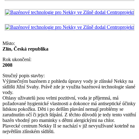
Místo:
Zlín, Česká republika
Rok ukončení:
2008
Stručný popis stavby:
Výjimečným bazénem z pohledu úpravy vody je zlínské Nekky na
sídlišti Jižní Svahy. Právě zde je využita bazénová technologie slané
vody.
Ohlasy uživatelů jsou velmi pozitivní, voda je příjemná, má
požadované hygienické vlastnosti a dokonce má antiseptické účinky
lidskou pokožku. Děti i po delším plavání nemají problémy se
zarudnutím očí či jejich štípání. Z těchto důvodů je tedy tento vnitřní
bazén vhodný pro maminky s dětmi alergickými na chlor.
Plavecké centrum Nekky II se nachází v již nevyužívané kotelně na
největším zlínském sídlišti.