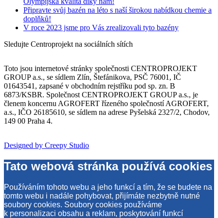
Olympijská kvalita díky nám!
Připravte svůj bazén na léto s naší širokou nabídkou chemie a
doplňků!
V roce 2023 jsme pro Vás zrealizovali tyto bazény
Sledujte Centroprojekt na sociálních sítích
Toto jsou internetové stránky společnosti CENTROPROJEKT
GROUP a.s., se sídlem Zlín, Štefánikova, PSČ 76001, IČ
01643541, zapsané v obchodním rejstříku pod sp. zn. B
6873/KSBR. Společnost CENTROPROJEKT GROUP a.s., je
členem koncernu AGROFERT řízeného společností AGROFERT,
a.s., IČO 26185610, se sídlem na adrese Pyšelská 2327/2, Chodov,
149 00 Praha 4.
Designed by Creepy Studio
Tato webová stránka používá cookies
Používáním tohoto webu a jeho funkcí a tím, že se budete na
tomto webu i nadále pohybovat, přijímáte nezbytně nutné
soubory cookies. Soubory cookies používáme
k personalizaci obsahu a reklam, poskytování funkcí