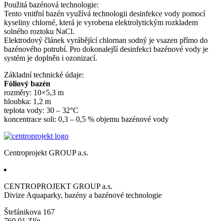
Použitá bazénová technologie:
Tento vnitřní bazén využívá technologii desinfekce vody pomocí
kyseliny chlorné, která je vyrobena elektrolytickým rozkladem
solného roztoku NaCl.
Elektrodový článek vyrábějící chlornan sodný je vsazen přímo do
bazénového potrubí. Pro dokonalejší desinfekci bazénové vody je
systém je doplněn i ozonizací.
Základní technické údaje:
Fóliový bazén
rozměry: 10×5,3 m
hloubka: 1,2 m
teplota vody: 30 – 32°C
koncentrace soli: 0,3 – 0,5 % objemu bazénové vody
Centroprojekt GROUP a.s.
CENTROPROJEKT GROUP a.s.
Divize Aquaparky, bazény a bazénové technologie
Štefánikova 167
760 01 Zlín