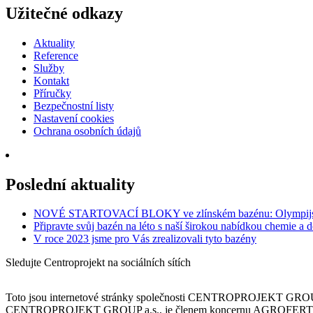
Užitečné odkazy
Aktuality
Reference
Služby
Kontakt
Příručky
Bezpečnostní listy
Nastavení cookies
Ochrana osobních údajů
Poslední aktuality
NOVÉ STARTOVACÍ BLOKY ve zlínském bazénu: Olympijská
Připravte svůj bazén na léto s naší širokou nabídkou chemie a 
V roce 2023 jsme pro Vás zrealizovali tyto bazény
Sledujte Centroprojekt na sociálních sítích
Toto jsou internetové stránky společnosti CENTROPROJEKT GROUP a
CENTROPROJEKT GROUP a.s., je členem koncernu AGROFERT řízené