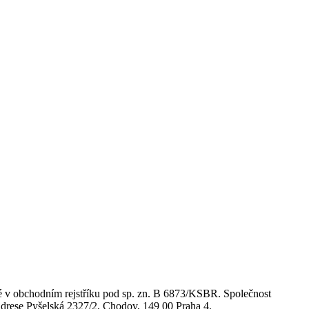
 v obchodním rejstříku pod sp. zn. B 6873/KSBR. Společnost
se Pyšelská 2327/2, Chodov, 149 00 Praha 4.