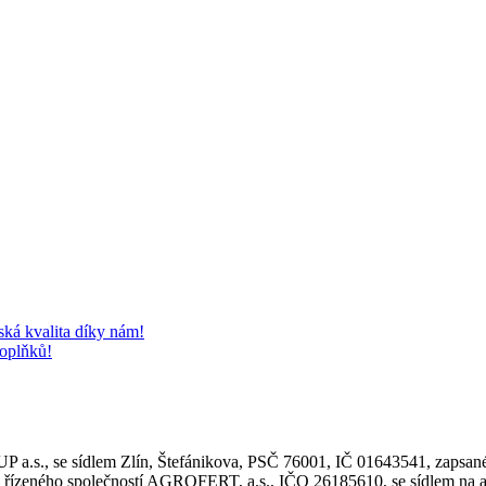
 kvalita díky nám!
doplňků!
.s., se sídlem Zlín, Štefánikova, PSČ 76001, IČ 01643541, zapsané
ho společností AGROFERT, a.s., IČO 26185610, se sídlem na adre