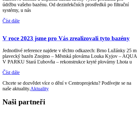
údržbu vašeho bazénu. Od dezinfekčních prostředků po filtrační
systémy, u nás
Číst dále
V roce 2023 jsme pro Vás zrealizovali tyto bazény
Jednotlivé reference najdete v těchto odkazech: Brno Lužánky 25 m
plavecký bazén Znojmo – Městská plovárna Louka Kyjov – AQUA
V PARKU Stará Ľubovňa – rekonstrukce kryté plovárny Lhota u
Číst dále
Chcete se dozvědet více o dění v Centroprojektu? Podívejte se na
naše aktuality.
Aktuality
Naši partneři