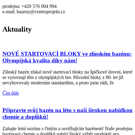
prodejna: +420 576 004 994
e-mail: bazeny@centroprojekt.cz
Aktuality
NOVÉ STARTOVACÍ BLOKY ve zlínském bazénu:
Olympijská kvalita díky nám!
Zlínský bazén získal nové startovací bloky na špičkové úrovni, které
se vyrovnají těm z olympijských her. Původní bloky z 80. let již
nevyhovovaly moderním standardům, a proto jsme rádi, že
Číst dále
Připravte svůj bazén na léto s naší širokou nabídkou
chemie a doplňků!
Zahajte letní sezónu s čistým a osvěžujícím bazénem! Naše prodejna
bazénové chemie a doplňků nabízí široký výběr produktů pro