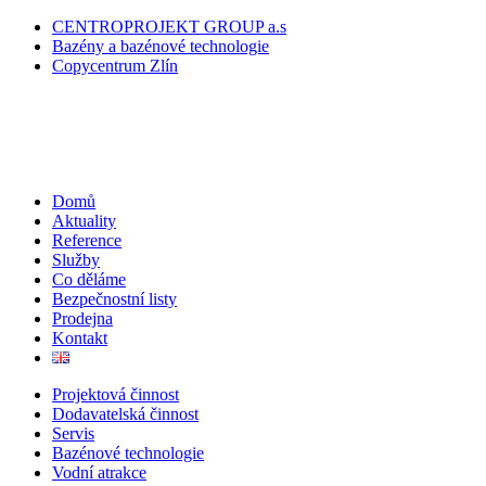
CENTROPROJEKT GROUP a.s
Bazény a bazénové technologie
Copycentrum Zlín
Domů
Aktuality
Reference
Služby
Co děláme
Bezpečnostní listy
Prodejna
Kontakt
Projektová činnost
Dodavatelská činnost
Servis
Bazénové technologie
Vodní atrakce