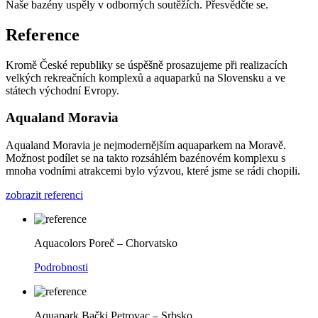
Naše bazény uspěly v odborných soutěžích. Přesvědčte se.
Reference
Kromě České republiky se úspěšně prosazujeme při realizacích
velkých rekreačních komplexů a aquaparků na Slovensku a ve
státech východní Evropy.
Aqualand Moravia
Aqualand Moravia je nejmodernějším aquaparkem na Moravě.
Možnost podílet se na takto rozsáhlém bazénovém komplexu s
mnoha vodními atrakcemi bylo výzvou, které jsme se rádi chopili.
zobrazit referenci
Aquacolors Poreč – Chorvatsko
Podrobnosti
Aquapark Bački Petrovac – Srbsko