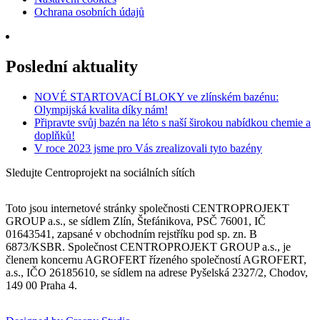
Ochrana osobních údajů
Poslední aktuality
NOVÉ STARTOVACÍ BLOKY ve zlínském bazénu:
Olympijská kvalita díky nám!
Připravte svůj bazén na léto s naší širokou nabídkou chemie a
doplňků!
V roce 2023 jsme pro Vás zrealizovali tyto bazény
Sledujte Centroprojekt na sociálních sítích
Toto jsou internetové stránky společnosti CENTROPROJEKT
GROUP a.s., se sídlem Zlín, Štefánikova, PSČ 76001, IČ
01643541, zapsané v obchodním rejstříku pod sp. zn. B
6873/KSBR. Společnost CENTROPROJEKT GROUP a.s., je
členem koncernu AGROFERT řízeného společností AGROFERT,
a.s., IČO 26185610, se sídlem na adrese Pyšelská 2327/2, Chodov,
149 00 Praha 4.