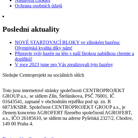
Nastavení cookies
Ochrana osobních údajů
Poslední aktuality
NOVÉ STARTOVACÍ BLOKY ve zlínském bazénu:
Olympijská kvalita díky nám!
Připravte svůj bazén na léto s naší širokou nabídkou chemie a
doplňků!
V roce 2023 jsme pro Vás zrealizovali tyto bazény
Sledujte Centroprojekt na sociálních sítích
Toto jsou internetové stránky společnosti CENTROPROJEKT
GROUP a.s., se sídlem Zlín, Štefánikova, PSČ 76001, IČ
01643541, zapsané v obchodním rejstříku pod sp. zn. B
6873/KSBR. Společnost CENTROPROJEKT GROUP a.s., je
členem koncernu AGROFERT řízeného společností AGROFERT,
a.s., IČO 26185610, se sídlem na adrese Pyšelská 2327/2, Chodov,
149 00 Praha 4.