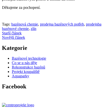
Děkujeme za pochopení.
Tags:
bazénová chemie
,
prodejna bazénových potřeb
,
prodejnba
bazénové chemie
,
zlín
Starší článek
Novější článek
Kategorie
Bazénové technologie
Co se u nás děje
Rekonstrukce bazénů
Projekt koupaliště
Aquaparky
Facebook