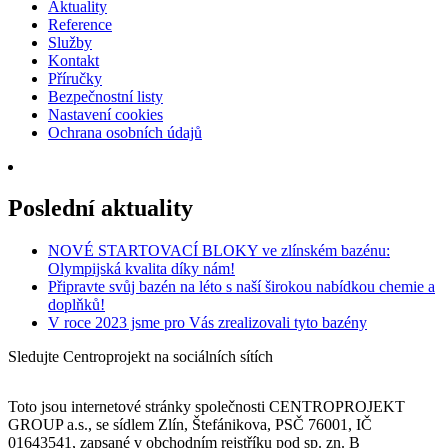
Aktuality
Reference
Služby
Kontakt
Příručky
Bezpečnostní listy
Nastavení cookies
Ochrana osobních údajů
Poslední aktuality
NOVÉ STARTOVACÍ BLOKY ve zlínském bazénu:
Olympijská kvalita díky nám!
Připravte svůj bazén na léto s naší širokou nabídkou chemie a
doplňků!
V roce 2023 jsme pro Vás zrealizovali tyto bazény
Sledujte Centroprojekt na sociálních sítích
Toto jsou internetové stránky společnosti CENTROPROJEKT
GROUP a.s., se sídlem Zlín, Štefánikova, PSČ 76001, IČ
01643541, zapsané v obchodním rejstříku pod sp. zn. B