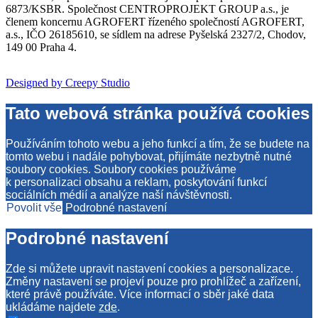
6873/KSBR. Společnost CENTROPROJEKT GROUP a.s., je
členem koncernu AGROFERT řízeného společností AGROFERT,
a.s., IČO 26185610, se sídlem na adrese Pyšelská 2327/2, Chodov,
149 00 Praha 4.
Designed by Creepy Studio
Tato webová stránka používá cookies
Používáním tohoto webu a jeho funkcí a tím, že se budete na
tomto webu i nadále pohybovat, přijímáte nezbytně nutné
soubory cookies. Soubory cookies používáme
k personalizaci obsahu a reklam, poskytování funkcí
sociálních médií a analýze naší návštěvnosti.
Povolit vše
Podrobné nastavení
Podrobné nastavení
Zde si můžete upravit nastavení cookies a personalizace.
Změny nastavení se projeví pouze pro prohlížeč a zařízení,
které právě používáte. Více informací o sběr jaké data
ukládáme najdete
zde
.