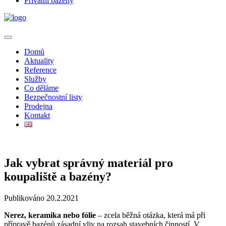
Privátní bazény
Domů
Aktuality
Reference
Služby
Co děláme
Bezpečnostní listy
Prodejna
Kontakt
Jak vybrat správný materiál pro
koupaliště a bazény?
Publikováno 20.2.2021
Nerez, keramika
nebo fólie
– zcela běžná otázka, která má při
přípravě bazénů zásadní vliv na rozsah stavebních činností. V