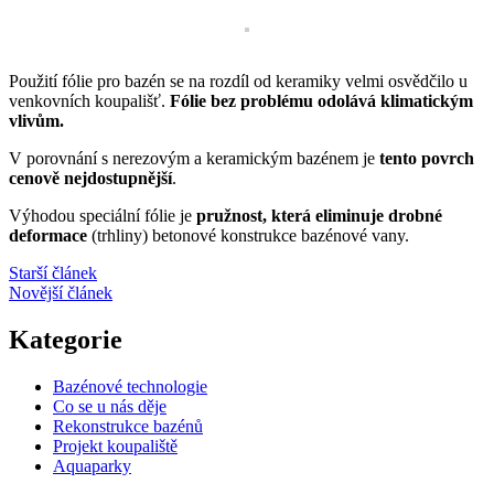
Použití fólie pro bazén se na rozdíl od keramiky velmi osvědčilo u
venkovních koupališť.
Fólie bez problému odolává klimatickým
vlivům.
V porovnání s nerezovým a keramickým bazénem je
tento povrch
cenově nejdostupnější
.
Výhodou speciální fólie je
pružnost, která eliminuje drobné
deformace
(trhliny) betonové konstrukce bazénové vany.
Starší článek
Novější článek
Kategorie
Bazénové technologie
Co se u nás děje
Rekonstrukce bazénů
Projekt koupaliště
Aquaparky