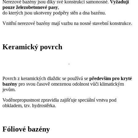
Nerezové bazény jsou díky své konstrukci samonosné.
Vyžadují
pouze železobetonové pasy
,
do kterých jsou ukotveny podpěry stěn a dna bazénu.
Vnitřní nerezové bazény mají vazbu na nosné stavební konstrukce.
Keramický povrch
Povrch z keramických dlaždic se používá se
především pro kryté
bazény
pro svou časově omezenou odolnost vůči klimatickým
jevům.
Voděnepropustnost zpravidla zajišťuje speciální vrstva pod
obkladem, tzv. hydrostěrka.
Fóliové bazény