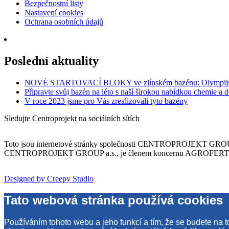
Bezpečnostní listy
Nastavení cookies
Ochrana osobních údajů
Poslední aktuality
NOVÉ STARTOVACÍ BLOKY ve zlínském bazénu: Olympijská
Připravte svůj bazén na léto s naší širokou nabídkou chemie a 
V roce 2023 jsme pro Vás zrealizovali tyto bazény
Sledujte Centroprojekt na sociálních sítích
Toto jsou internetové stránky společnosti CENTROPROJEKT GROUP a
CENTROPROJEKT GROUP a.s., je členem koncernu AGROFERT řízené
Designed by Creepy Studio
Tato webová stránka používá cookies
Používáním tohoto webu a jeho funkcí a tím, že se budete na 