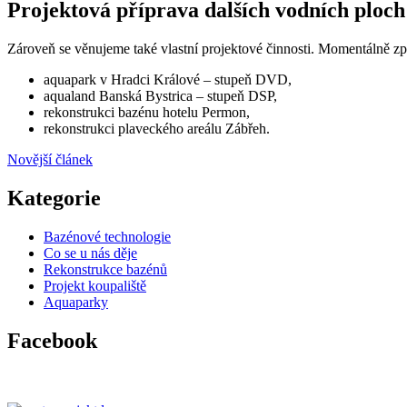
Projektová příprava dalších vodních ploch
Zároveň se věnujeme také vlastní projektové činnosti. Momentálně z
aquapark v Hradci Králové – stupeň DVD,
aqualand Banská Bystrica – stupeň DSP,
rekonstrukci bazénu hotelu Permon,
rekonstrukci plaveckého areálu Zábřeh.
Novější článek
Kategorie
Bazénové technologie
Co se u nás děje
Rekonstrukce bazénů
Projekt koupaliště
Aquaparky
Facebook