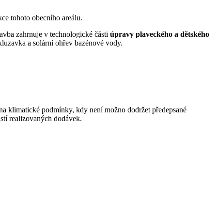
kce tohoto obecního areálu.
avba zahrnuje v technologické části
úpravy plaveckého a dětského
kluzavka a solární ohřev bazénové vody.
m na klimatické podmínky, kdy není možno dodržet předepsané
ástí realizovaných dodávek.