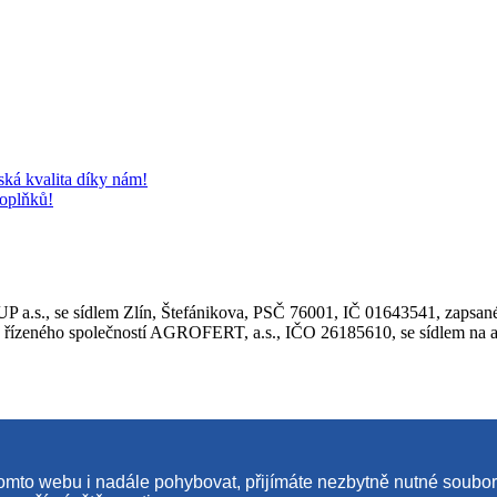
 kvalita díky nám!
doplňků!
.s., se sídlem Zlín, Štefánikova, PSČ 76001, IČ 01643541, zapsané
ho společností AGROFERT, a.s., IČO 26185610, se sídlem na adre
tomto webu i nadále pohybovat, přijímáte nezbytně nutné soubo