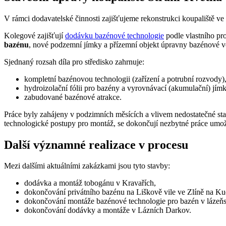
V rámci dodavatelské činnosti zajišťujeme rekonstrukci koupaliště ve 
Kolegové zajišťují
dodávku bazénové technologie
podle vlastního pr
bazénu
, nové podzemní jímky a přízemní objekt úpravny bazénové 
Sjednaný rozsah díla pro středisko zahrnuje:
kompletní bazénovou technologii (zařízení a potrubní rozvody)
hydroizolační fólii pro bazény a vyrovnávací (akumulační) jím
zabudované bazénové atrakce.
Práce byly zahájeny v podzimních měsících a vlivem nedostatečné sta
technologické postupy pro montáž, se dokončují nezbytné práce umožň
Další významné realizace v procesu
Mezi dalšími aktuálními zakázkami jsou tyto stavby:
dodávka a montáž tobogánu v Kravařích,
dokončování privátního bazénu na Liškově vile ve Zlíně na Ku
dokončování montáže bazénové technologie pro bazén v lázeňs
dokončování dodávky a montáže v Lázních Darkov.