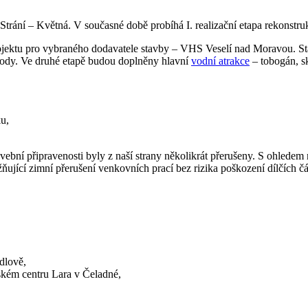
Strání – Květná. V současné době probíhá I. realizační etapa rekonstru
ojektu pro vybraného dodavatele stavby – VHS Veselí nad Moravou. St
vody. Ve druhé etapě budou doplněny hlavní
vodní atrakce
– tobogán, s
,
ku,
vební připravenosti byly z naší strany několikrát přerušeny. S ohlede
ující zimní přerušení venkovních prací bez rizika poškození dílčích č
dlově,
kém centru Lara v Čeladné,