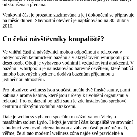
odzkoušena a předána.
Venkovní část je prozatím zazimována a její dokončení se připravuje
na měsíc duben. Slavnostní otevření je naplánováno na 30. dubna
2010.
Co čeká návštěvníky koupaliště?
Ve vnitřní části si návštěvníci mohou odpočinout a relaxovat v
oddychovém keramickém bazénu a v akrylátovém whirlpoolu pro
deset osob. Obojí je vybaveno vodními i vzduchovými atrakcemi. V
bazénu i whirlpoolu je nainstalováno barevné osvětlení, které nabízí
mnoho barevných spekter a dodává bazénům příjemnou a
jedinečnou atmosféru.
Pro příznivce wellness jsou součástí areálu dvě finské sauny, parní
kabina a aroma kabina, které jsou určeny k uvolnění organismu a
relaxaci. Pro ochlazení po užití saun je zde instalováno sprchové
centrum s různými vodními atrakcemi.
Dále je wellness vybaven speciální masážní vanou Vichy a
masážním stolem Lydo. I když je vnitřní část koupaliště ve srovnání
s budoucí venkovní adrenalinovou a zábavní částí poměrně malá,
věřme, že si tato moderní wellness zóna najde své pravidelné a