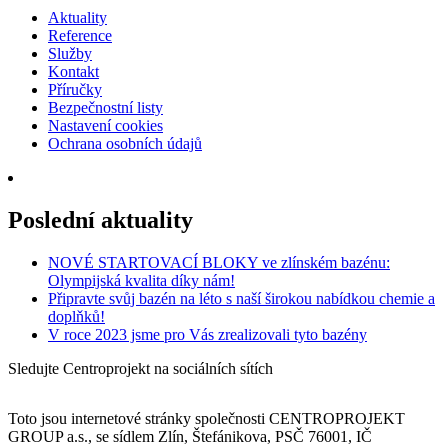
Aktuality
Reference
Služby
Kontakt
Příručky
Bezpečnostní listy
Nastavení cookies
Ochrana osobních údajů
Poslední aktuality
NOVÉ STARTOVACÍ BLOKY ve zlínském bazénu:
Olympijská kvalita díky nám!
Připravte svůj bazén na léto s naší širokou nabídkou chemie a
doplňků!
V roce 2023 jsme pro Vás zrealizovali tyto bazény
Sledujte Centroprojekt na sociálních sítích
Toto jsou internetové stránky společnosti CENTROPROJEKT
GROUP a.s., se sídlem Zlín, Štefánikova, PSČ 76001, IČ