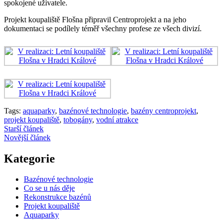
spokojené uživatele.
Projekt koupaliště Flošna připravil Centroprojekt a na jeho
dokumentaci se podílely téměř všechny profese ze všech divizí.
Tags:
aquaparky
,
bazénové technologie
,
bazény centroprojekt
,
projekt koupaliště
,
tobogány
,
vodní atrakce
Starší článek
Novější článek
Kategorie
Bazénové technologie
Co se u nás děje
Rekonstrukce bazénů
Projekt koupaliště
Aquaparky