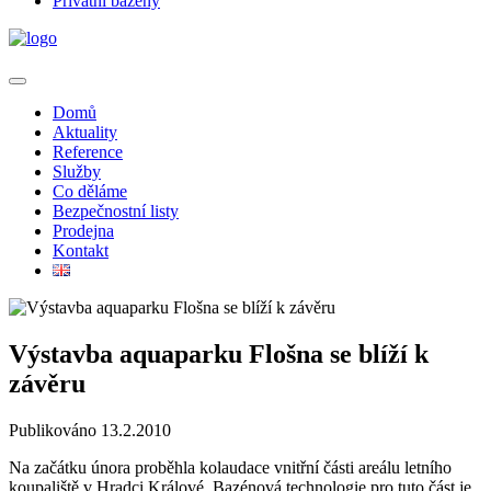
Privátní bazény
Domů
Aktuality
Reference
Služby
Co děláme
Bezpečnostní listy
Prodejna
Kontakt
Výstavba aquaparku Flošna se blíží k
závěru
Publikováno 13.2.2010
Na začátku února proběhla kolaudace vnitřní části areálu letního
koupaliště v Hradci Králové. Bazénová technologie pro tuto část je