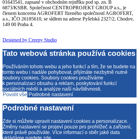
01643541, zapsané v obchodním rejstříku pod sp. zn. B
6873/KSBR. Společnost CENTROPROJEKT GROUP a.s., je
členem koncernu AGROFERT řízeného společností AGROFERT,
a.s., IČO 26185610, se sídlem na adrese Pyšelská 2327/2, Chodov,
149 00 Praha 4.
Designed by Creepy Studio
Tato webová stránka používá cookies
Používáním tohoto webu a jeho funkcí a tím, že se budete na
tomto webu i nadále pohybovat, přijímáte nezbytně nutné
soubory cookies. Soubory cookies používáme
k personalizaci obsahu a reklam, poskytování funkcí
sociálních médií a analýze naší návštěvnosti.
Povolit vše
Podrobné nastavení
Podrobné nastavení
Zde si můžete upravit nastavení cookies a personalizace.
Změny nastavení se projeví pouze pro prohlížeč a zařízení,
které právě používáte. Více informací o sběr jaké data
ukládáme najdete
zde
.