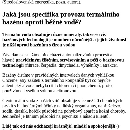
(Stredoslovenská energetika, pozn. autora).
Jaká jsou specifika provozu termálního
bazénu oproti běžné vodě?
Termální voda obsahuje různé minerály, takže servis
bazénových technologií je mnohem náročnější a jejich životnost
je nižší oproti bazénům s čirou vodou.
Závadám se snažíme předcházet automatizováním procesů a
hlavně
pravidelným čištěním, servisováním a péčí o bazénovou
technologii
(filtrace, čerpadla, dmychadla, výměníky i atrakce).
Bazény čistíme v pravidelných intervalech daných vyhláškou.
Chceme, aby zážitek z termálního koupaliště byl co nejvíce
autentický a voda nebyla cítit chlorem či jinou chemií, proto
používáme kyselinu solnou a citronovou.
Geotermální voda z našich vrtů obsahuje více než 20 chemických
prvků s blahodárnými účinky na lidský organismus, např. železo,
sodík, draslík, hořčík působící na pohybový aparát a kožní choroby.
Jedinečné je lithium působící na psychiku a náladu klientů.
Lidé tak od nás odcházejí krásnější, mladší a spokojenější
(s