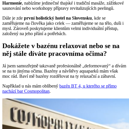
Harmonie
, nabízíme jedinečné thajské i tradiční masáže, zážitkové
saunování nebo workshopy přípravy revitalizujících peelingů.
Dále je zde
první holistický hotel na Slovensku
, kde se
zaměřujeme na člověka jako celek — zaměřujeme se na tělo, duši i
mysl. Zároveň poskytujeme klientům velmi individuální přístup,
založený na jeho přání a potřebách.
Dokážete v bazénu relaxovat nebo se na
něj stále díváte pracovníma očima?
Já jsem samozřejmě takzvaně profesionálně „deformovaný“ a dívám
se na to jinýma očima. Bazény a návštěvy aquaparků mám však
moc rád. Baví mě bazény rozdělovat na ty relaxační a zábavní.
Například u nás mám oblíbený
bazén BT 4, u kterého se přímo
nachází bar Cosmopolitan
.