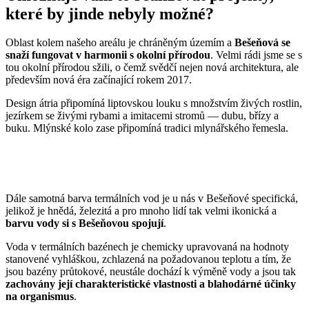
které by jinde nebyly možné?
Oblast kolem našeho areálu je chráněným územím a
Bešeňová se
snaží fungovat v harmonii s okolní přírodou
. Velmi rádi jsme se s
tou okolní přírodou sžili, o čemž svědčí nejen nová architektura, ale
především nová éra začínající rokem 2017.
Design átria připomíná liptovskou louku s množstvím živých rostlin,
jezírkem se živými rybami a imitacemi stromů — dubu, břízy a
buku. Mlýnské kolo zase připomíná tradici mlynářského řemesla.
Dále samotná barva termálních vod je u nás v Bešeňové specifická,
jelikož je hnědá, železitá a pro mnoho lidí tak velmi ikonická a
barvu vody si s Bešeňovou spojují
.
Voda v termálních bazénech je chemicky upravovaná na hodnoty
stanovené vyhláškou, zchlazená na požadovanou teplotu a tím, že
jsou bazény průtokové, neustále dochází k výměně vody a jsou tak
zachovány její charakteristické vlastnosti a blahodárné účinky
na organismus
.