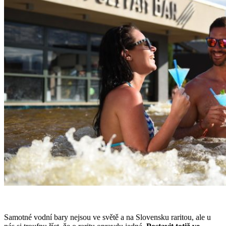
Samotné vodní bary nejsou ve světě a na Slovensku raritou, ale u