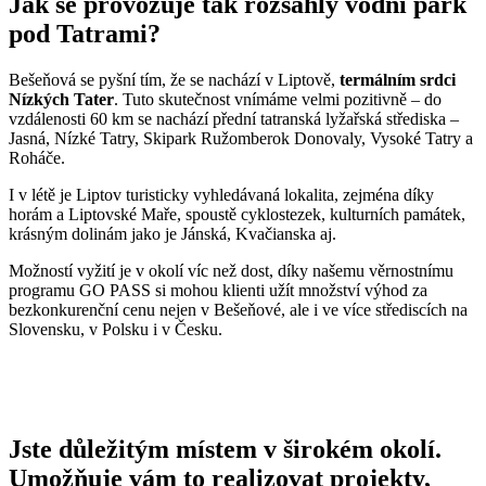
Jak se provozuje tak rozsáhlý vodní park
pod Tatrami?
Bešeňová se pyšní tím, že se nachází v Liptově,
termálním srdci
Nízkých Tater
. Tuto skutečnost vnímáme velmi pozitivně – do
vzdálenosti 60 km se nachází přední tatranská lyžařská střediska –
Jasná, Nízké Tatry, Skipark Ružomberok Donovaly, Vysoké Tatry a
Roháče.
I v létě je Liptov turisticky vyhledávaná lokalita, zejména díky
horám a Liptovské Maře, spoustě cyklostezek, kulturních památek,
krásným dolinám jako je Jánská, Kvačianska aj.
Možností vyžití je v okolí víc než dost, díky našemu věrnostnímu
programu GO PASS si mohou klienti užít množství výhod za
bezkonkurenční cenu nejen v Bešeňové, ale i ve více střediscích na
Slovensku, v Polsku i v Česku.
Jste důležitým místem v širokém okolí.
Umožňuje vám to realizovat projekty,