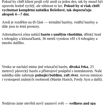
Pokud by chtěl klient projít celý areál za jeden den, tak by musel být
opravdu hodně rychlý, ale stihnout to lze.
Pokud by si však chtěl
vychutnat kompletní nabídku Bešeňové, tak doporučuju
alespoň 4—7 dní.
Areál je rozdělen na tři části — termální bazény, vnitřní bazény a
dále jsou to letní prostory.
Adrenalinová zóna nabízí
bazén s umělým vlnobitím
, dětský hrad
s tobogány a klouzačkami, 36 metrů vysokou věž s 6 tobogány a
mnoho dalšího.
Venku se nachází mimo jiné relaxační bazén,
divoká řeka
, 25
metrový plavecký bazén a přístrojové potápění s instruktorem. Naše
nabídka dále zahrnuje
pulsující bublinu
,
raft river
, novou minizoo
i vystoupení známých osobností (Martin Harich, Fredy Aysi a další).
Nedávno jsme otevřeli nový saunový svět —
wellness and spa