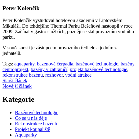
Peter Kolenčík
Peter Kolenčík vystudoval hotelovou akademii v Liptovském
Mikuláši. Do tehdejšího Thermal Parku Bešeňová nastoupil v roce
2009. Začínal v gastro službách, později se stal provozním vodního
parku.
V současnosti je zástupcem provozního ředitele a jedním z
jednatelů.
Tags:
aquaparky
,
bazénová čerpadla
,
bazénové technologie
,
bazény
centroprojekt
,
bazény v zahraničí
,
projekt bazénové technologie
,
rekonstrukce bazénu
,
rozhovor
,
vodní atrakce
Starší článek
Novější článek
Kategorie
Bazénové technologie
Co se u nás děje
Rekonstrukce bazénů
Projekt koupaliště
Aquaparky