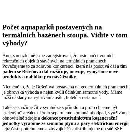
Počet aquaparků postavených na
termálních bazénech stoupá. Vidíte v tom
výhody?
Ano, samozřejmě jsme zaregistrovali, že roste počet vodních
rekreačních objektů stavěných na termálních pramenech.
Považujeme to za zdravou konkurenci, která nás posouvá dál a
tím
pádem se Bešeňová dál rozšiřuje, inovuje, vymýšlíme nové
produkty a nabídku pro návštěvníky
.
Nicméně to, že je Bešeňová postavená na geotermálních pramenech,
je obrovská výhoda a nejen kvůli účinkům samotné vody. Máme
nižší náklady na vyhřívání areálu, hotelů a restaurací.
Také se snažíme žít v symbióze s přírodou a proto chceme být
„zeleným“ areálem. Proto separujeme komunální odpad, využíváme
obnovitelné zdroje a
dokonce prostřednictvím kogenerační
jednotky vyrábíme ze zemního plynu a páry elektrickou energii
,
jejíž část spotřebujeme a zbývající část distribuujeme do sítě SSE