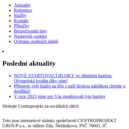
Aktuality
Reference
Služby
Kontakt
Příručky
Bezpečnostní listy
Nastavení cookies
Ochrana osobních údajů
Poslední aktuality
NOVÉ STARTOVACÍ BLOKY ve zlínském bazénu:
Olympijská kvalita díky nám!
Připravte svůj bazén na léto s naší širokou nabídkou chemie a
doplňků!
V roce 2023 jsme pro Vás zrealizovali tyto bazény
Sledujte Centroprojekt na sociálních sítích
Toto jsou internetové stránky společnosti CENTROPROJEKT
GROUP a.s., se sídlem Zlín, Štefánikova, PSČ 76001, IČ