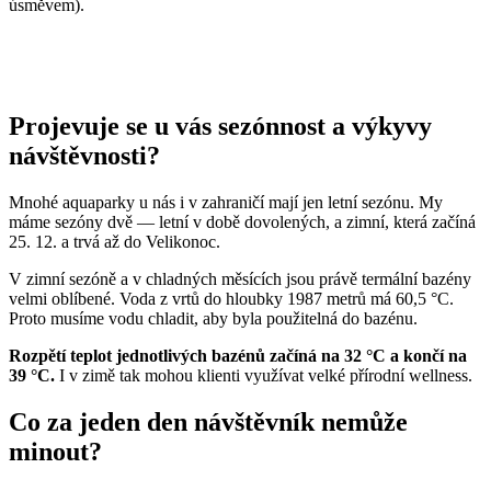
úsměvem).
Projevuje se u vás sezónnost a výkyvy
návštěvnosti?
Mnohé aquaparky u nás i v zahraničí mají jen letní sezónu. My
máme sezóny dvě — letní v době dovolených, a zimní, která začíná
25. 12. a trvá až do Velikonoc.
V zimní sezóně a v chladných měsících jsou právě termální bazény
velmi oblíbené. Voda z vrtů do hloubky 1987 metrů má 60,5 °C.
Proto musíme vodu chladit, aby byla použitelná do bazénu.
Rozpětí teplot jednotlivých bazénů začíná na 32 °C a končí na
39 °C.
I v zimě tak mohou klienti využívat velké přírodní wellness.
Co za jeden den návštěvník nemůže
minout?