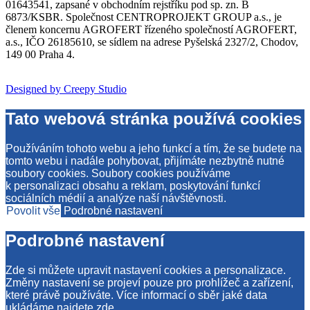
01643541, zapsané v obchodním rejstříku pod sp. zn. B
6873/KSBR. Společnost CENTROPROJEKT GROUP a.s., je
členem koncernu AGROFERT řízeného společností AGROFERT,
a.s., IČO 26185610, se sídlem na adrese Pyšelská 2327/2, Chodov,
149 00 Praha 4.
Designed by Creepy Studio
Tato webová stránka používá cookies
Používáním tohoto webu a jeho funkcí a tím, že se budete na
tomto webu i nadále pohybovat, přijímáte nezbytně nutné
soubory cookies. Soubory cookies používáme
k personalizaci obsahu a reklam, poskytování funkcí
sociálních médií a analýze naší návštěvnosti.
Povolit vše
Podrobné nastavení
Podrobné nastavení
Zde si můžete upravit nastavení cookies a personalizace.
Změny nastavení se projeví pouze pro prohlížeč a zařízení,
které právě používáte. Více informací o sběr jaké data
ukládáme najdete
zde
.