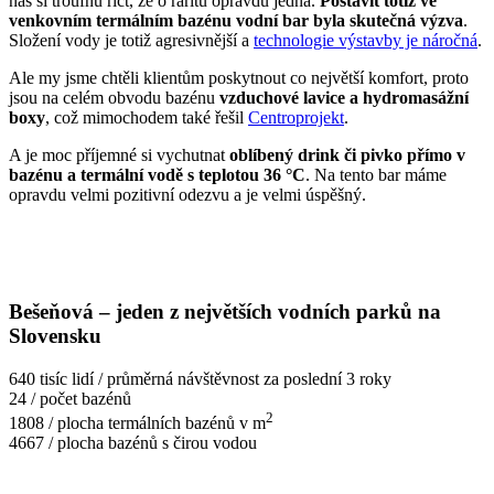
nás si troufnu říct, že o raritu opravdu jedná.
Postavit totiž ve
venkovním termálním bazénu vodní bar byla skutečná výzva
.
Složení vody je totiž agresivnější a
technologie výstavby je náročná
.
Ale my jsme chtěli klientům poskytnout co největší komfort, proto
jsou na celém obvodu bazénu
vzduchové lavice a hydromasážní
boxy
, což mimochodem také řešil
Centroprojekt
.
A je moc příjemné si vychutnat
oblíbený drink či pivko přímo v
bazénu a termální vodě s teplotou 36 °C
. Na tento bar máme
opravdu velmi pozitivní odezvu a je velmi úspěšný.
Bešeňová – jeden z největších vodních parků na
Slovensku
640 tisíc lidí / průměrná návštěvnost za poslední 3 roky
24 / počet bazénů
2
1808 / plocha termálních bazénů v m
4667 / plocha bazénů s čirou vodou